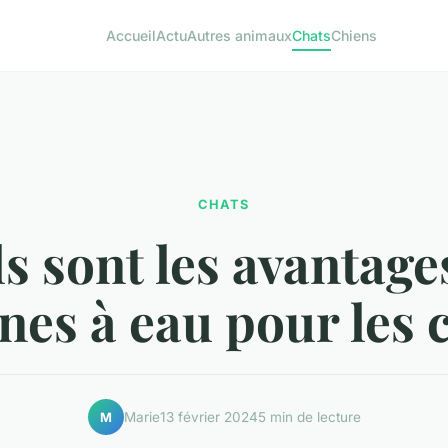
Accueil
Actu
Autres animaux
Chats
Chiens
CHATS
s sont les avantage
nes à eau pour les 
Marie
13 février 2024
5 min de lecture
M