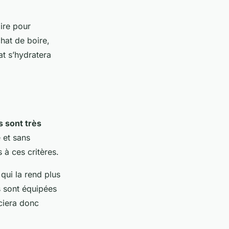
ire pour
chat de boire,
at s’hydratera
s sont très
 et sans
à ces critères.
qui la rend plus
s sont équipées
éciera donc