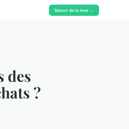
Saison de la mue →
s des
chats ?