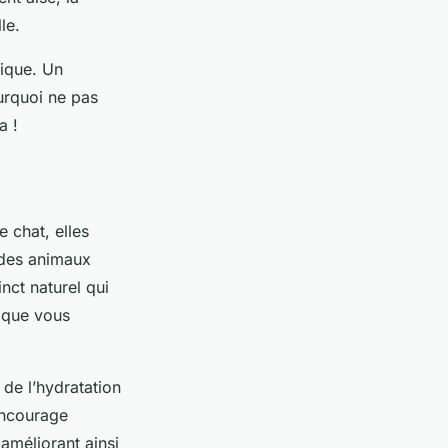
le.
fique. Un
ourquoi ne pas
a !
 chat, elles
 des animaux
inct naturel qui
n que vous
de l’hydratation
encourage
 améliorant ainsi