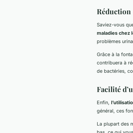
Réduction 
Saviez-vous q
maladies chez l
problèmes urinai
Grâce à la fonta
contribuera à r
de bactéries, c
Facilité d’
Enfin,
l’utilisa
général, ces font
La plupart des m
bas, ce qui vous