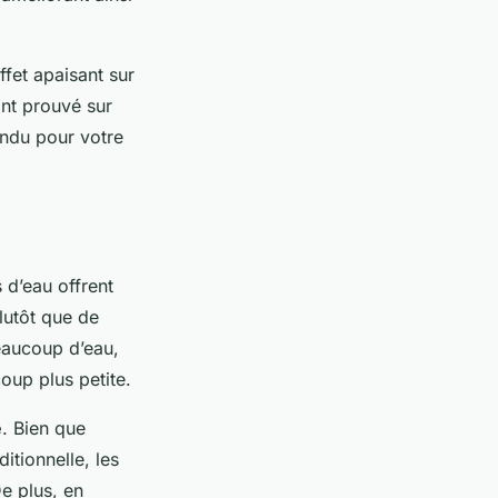
fet apaisant sur
ant prouvé sur
endu pour votre
 d’eau offrent
lutôt que de
beaucoup d’eau,
oup plus petite.
e
. Bien que
itionnelle, les
De plus, en