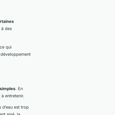
ertaines
e à des
 ce qui
le développement
 simples
. En
 à entretenir.
 d’eau est trop
nt aisé, la