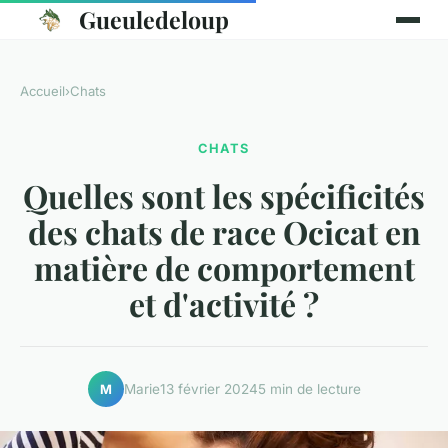
Gueuledeloup
Accueil
›
Chats
CHATS
Quelles sont les spécificités
des chats de race Ocicat en
matière de comportement
et d'activité ?
Marie
13 février 2024
5 min de lecture
M