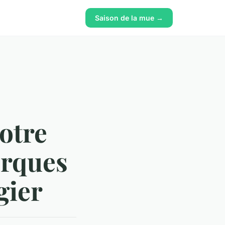
Saison de la mue →
otre
arques
gier