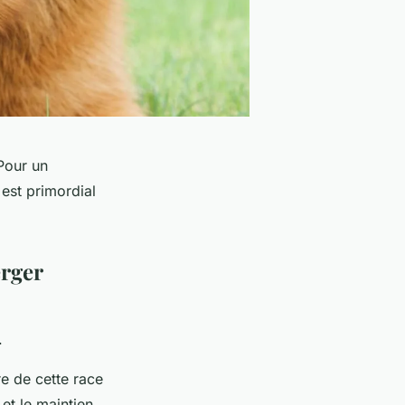
Pour un
est primordial
erger
.
e de cette race
 et le maintien