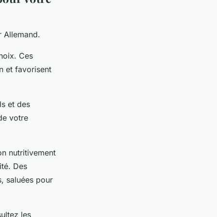
r Allemand.
hoix. Ces
 et favorisent
ls et des
de votre
n nutritivement
ité. Des
, saluées pour
ultez les