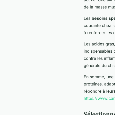
de la masse musc
Les
besoins sp
courante chez l
à renforcer les 
Les acides gras
indispensables p
contre les infla
générale du chi
En somme, une
protéines, adap
répondre à leurs
https://www.can
Sélectionn