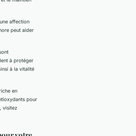
une affection
hore peut aider
sont
dent à protéger
si à la vitalité
riche en
ntioxydants pour
 visitez
pour votre