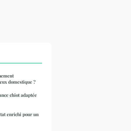
nement
seux domestique ?
nce chiot adaptée
at enrichi pour un