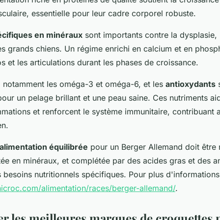
ulaire, essentielle pour leur cadre corporel robuste.
écifiques en minéraux
sont importants contre la dysplasie, 
es grands chiens. Un régime enrichi en calcium et en phosp
os et les articulations durant les phases de croissance.
, notamment les oméga-3 et oméga-6, et les
antioxydants
our un pelage brillant et une peau saine. Ces nutriments ai
mmations et renforcent le système immunitaire, contribuant ain
en.
alimentation équilibrée
pour un Berger Allemand doit être 
tée en minéraux, et complétée par des acides gras et des a
 besoins nutritionnels spécifiques. Pour plus d'informations,
icroc.com/alimentation/races/berger-allemand/
.
er les meilleures marques de croquettes 