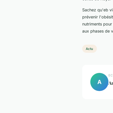
Sachez qu'eb vie
prévenir l'obési
nutriments pour 
aux phases de vi
Actu
EC
A
A