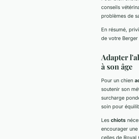
conseils vétérin
problèmes de s
En résumé, privi
de votre Berger 
Adapter l'a
à son âge
Pour un chien
a
soutenir son mét
surcharge pondé
soin pour équili
Les
chiots
néces
encourager une 
celles de Royal