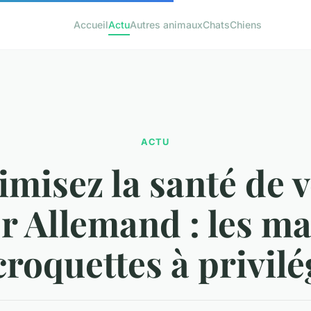
Accueil
Actu
Autres animaux
Chats
Chiens
ACTU
imisez la santé de v
r Allemand : les m
croquettes à privilé