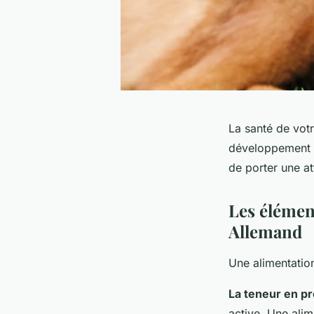
La santé de vot
développement mu
de porter une att
Les élément
Allemand
Une alimentatio
La teneur en p
active. Une alim