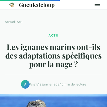
Gueuledeloup
Accueil
›
Actu
ACTU
Les iguanes marins ont-ils
des adaptations spécifiques
pour la nage ?
Anaïs
19 janvier 2024
5 min de lecture
A