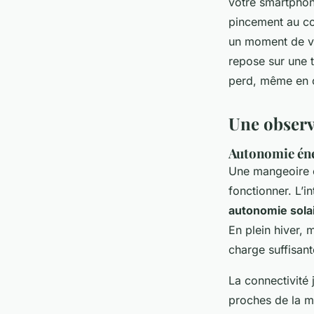
votre smartphon
pincement au cœ
un moment de vie
repose sur une t
perd, même en 
Une observ
Autonomie éne
Une mangeoire c
fonctionner. L’i
autonomie sola
En plein hiver,
charge suffisant
La connectivité 
proches de la m