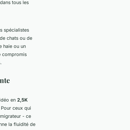
 dans tous les
es spécialistes
 de chats ou de
e haie ou un
Ce compromis
.
ente
vidéo en
2,5K
. Pour ceux qui
migrateur - ce
nne la fluidité de