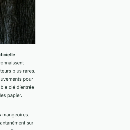
ficielle
connaissent
eurs plus rares.
mouvements pour
ble clé d’entrée
es papier.
s mangeoires.
tantanément sur