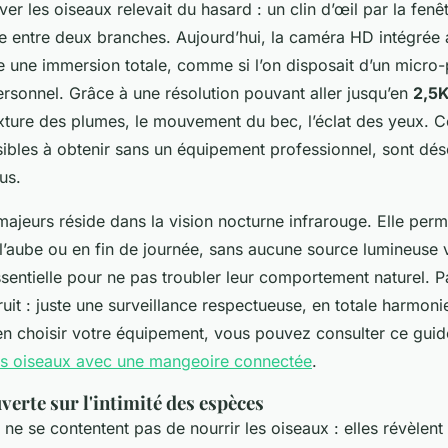
ver les oiseaux relevait du hasard : un clin d’œil par la fenê
ce entre deux branches. Aujourd’hui, la caméra HD intégrée
e une immersion totale, comme si l’on disposait d’un micro
ersonnel. Grâce à une résolution pouvant aller jusqu’en
2,5
texture des plumes, le mouvement du bec, l’éclat des yeux. 
sibles à obtenir sans un équipement professionnel, sont dé
us.
majeurs réside dans la vision nocturne infrarouge. Elle per
l’aube ou en fin de journée, sans aucune source lumineuse v
ssentielle pour ne pas troubler leur comportement naturel. P
ruit : juste une surveillance respectueuse, en totale harmoni
en choisir votre équipement, vous pouvez consulter ce gui
es oiseaux avec une mangeoire connectée
.
verte sur l'intimité des espèces
e se contentent pas de nourrir les oiseaux : elles révèlent l