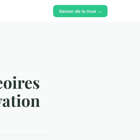
Saison de la mue →
eoires
vation