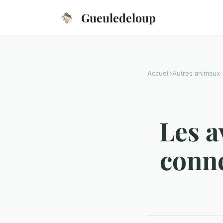
Gueuledeloup
Accueil
›
Autres animaux
Les a
conne