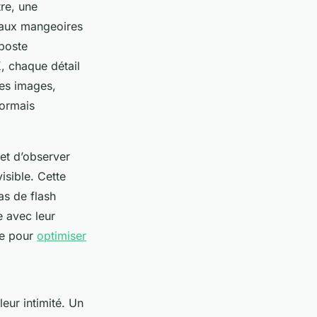
tre, une
 aux mangeoires
-poste
K
, chaque détail
Ces images,
sormais
met d’observer
isible. Cette
as de flash
e avec leur
de pour
optimiser
eur intimité. Un