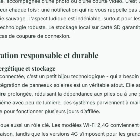
e, accompagnée d’une photo ou d’une courte vidéo. C’est u
ur chaque fois : une notification qui ne vous rappelle pas 
 sauvage. L’aspect ludique est indéniable, surtout pour les 
echnologie robuste. Le stockage local sur carte SD garantit
cas de coupure de connexion.
ation responsable et durable
rgétique et stockage
onnectée, c’est un petit bijou technologique - qui a besoin
ntégration de panneaux solaires est un véritable atout. Elle 
ire
prolongée, réduisant la dépendance aux piles ou à une p
 même avec peu de lumière, ces systèmes parviennent à main
e pour fonctionner plusieurs jours d’affilée.
joue aussi un rôle clé. Les modèles Wi-Fi 2,4G conviennent 
aison, tandis que les versions 4G s’imposent pour les gran