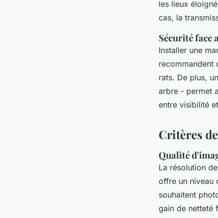
les lieux éloign
cas, la transmis
Sécurité face 
Installer une man
recommandent u
rats. De plus, 
arbre - permet 
entre visibilité 
Critères de
Qualité d'imag
La résolution de
offre un niveau 
souhaitent phot
gain de netteté f