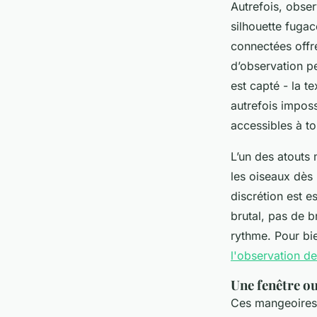
Autrefois, obser
silhouette fuga
connectées offr
d’observation p
est capté - la 
autrefois impos
accessibles à to
L’un des atouts 
les oiseaux dès 
discrétion est e
brutal, pas de b
rythme. Pour bi
l'observation d
Une fenêtre ou
Ces mangeoires n