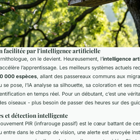
n facilitée par l'intelligence artificielle
rnithologue, on le devient. Heureusement, l’
intelligence arti
accélère l’apprentissage. Les meilleurs systèmes actuels re
10 000 espèces
, allant des passereaux communs aux migrat
 se pose, l’IA analyse sa silhouette, sa coloration et ses 
ntification en temps réel. Pour un débutant, c’est une vérita
es oiseaux - plus besoin de passer des heures sur des guid
s et détection intelligente
ouvement PIR (infrarouge passif) est le cœur battant de ce
u entre dans le champ de vision, une alerte est envoyée ins